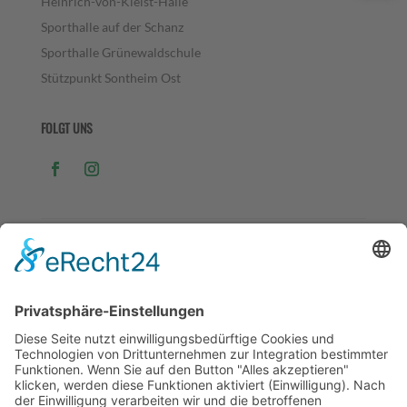
Heinrich-von-Kleist-Halle
Sporthalle auf der Schanz
Sporthalle Grünewaldschule
Stützpunkt Sontheim Ost
FOLGT UNS
Copyright © 2026Turngemeinde Böckingen 1890 e.V. -
Alle Rechte vorbehalten