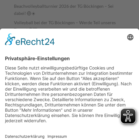
Beachvolleyballturnier 2026 der TG Böckingen – Sei
dabei! 🏐☀️
Volleyball bei der TG Böckingen – Werde Teil unseres
Teams! 🏐💥
Community Run im Sportpark 18-90 – Gemeinsam statt
alleine laufen! 🏃‍♂️💚
Tischtennis Vereinsmeisterschaften der Aktiven 2026
Cookie-Einstellungen