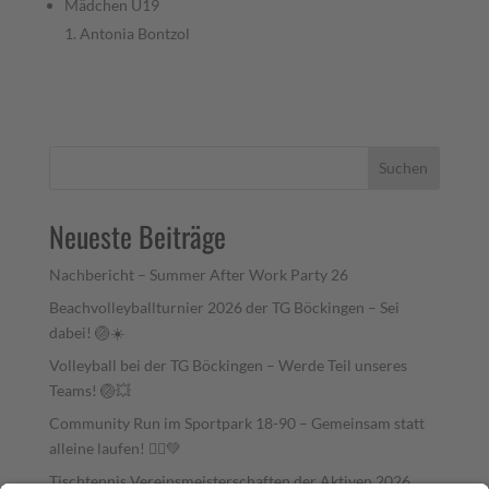
Mädchen U19
1. Antonia Bontzol
Suchen
Neueste Beiträge
Nachbericht – Summer After Work Party 26
Beachvolleyballturnier 2026 der TG Böckingen – Sei
dabei! 🏐☀️
Volleyball bei der TG Böckingen – Werde Teil unseres
Teams! 🏐💥
Community Run im Sportpark 18-90 – Gemeinsam statt
alleine laufen! 🏃‍♂️💚
Tischtennis Vereinsmeisterschaften der Aktiven 2026