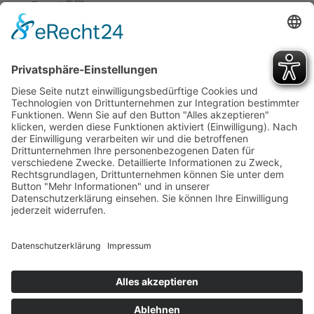
Teams! 🏐💥
Community Run im Sportpark 18-90 – Gemeinsam statt
alleine laufen! 🏃‍♂️💚
Tischtennis Vereinsmeisterschaften der Aktiven 2026
Cookie-Einstellungen
TG Böckingen Home
Termine
Mitgliedschaft