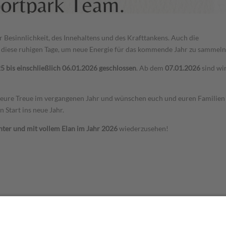
er Besinnlichkeit, des Innehaltens und des Krafttankens. Auch die
 diese ruhigen Tage, um neue Energie für das kommende Jahr zu sammeln
 bis einschließlich 06.01.2026 geschlossen
. Ab dem
07.01.2026
sind wi
 eure Treue im vergangenen Jahr und wünschen euch und euren Familien
 Start ins neue Jahr.
unter und mit vollem Elan im Jahr 2026
wiederzusehen!