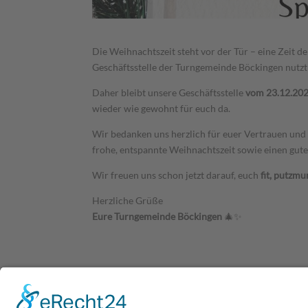
Die Weihnachtszeit steht vor der Tür – eine Zeit d
Geschäftsstelle der Turngemeinde Böckingen nutzt
Daher bleibt unsere Geschäftsstelle
vom 23.12.2025
wieder wie gewohnt für euch da.
Wir bedanken uns herzlich für euer Vertrauen und
frohe, entspannte Weihnachtszeit sowie einen guten
Wir freuen uns schon jetzt darauf, euch
fit, putzm
Herzliche Grüße
Eure Turngemeinde Böckingen
🎄✨